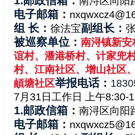
1.邮政信箱：
南浔区向阳路
电子邮箱：
nxqwxcz4@16
组 长：
副组长：
徐法宝
被巡察单位：
南浔镇新安
谊村、潘港桥村、计家兜
村、江南社区、增山社区
举报电话：
頔塘社区
1830
7月31日
工作日 上午8:30-11
1.邮政信箱：
南浔区向阳路
电子邮箱：
nxqwxcz5@16