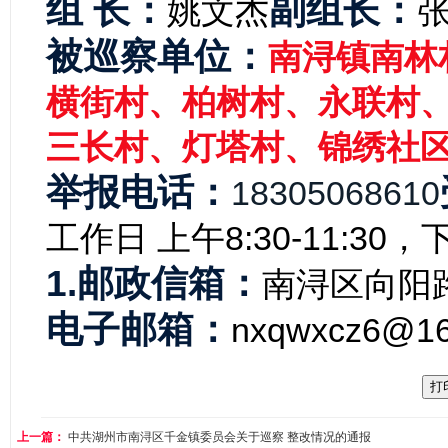
组 长：
副组长：
姚文杰
被巡察单位：
南浔镇南林
横街村、柏树村、永联村
三长村、灯塔村、锦绣社
举报电话：
18305068610
工作日 上午8:30-11:30，下午
1.邮政信箱：
南浔区向阳路
电子邮箱：
nxqwxcz6@16
上一篇：
中共湖州市南浔区千金镇委员会关于巡察 整改情况的通报