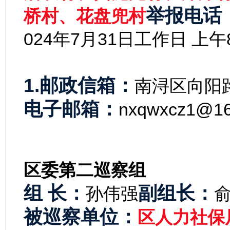
举报电话
桥村、花盘兜村
024年7月31日工作日 上午8:3
1.邮政信箱：
南浔区向阳路
电子邮箱：
nxqwxcz1@16
区委第二
巡察组
组 长：
副组长：
孙伟强
被巡察单位：
区
人力社保